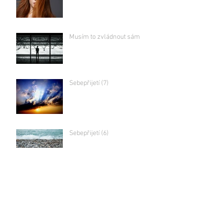
Musím to zvládnout sám
Sebepřijetí (7)
Sebepřijetí (6)
Sebepřijetí (5)
Sebepřijetí (4)