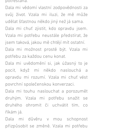
potrestaná.
Dala mi vědomí vlastní zodpovědnosti za 
svůj život. Vzala mi iluzi, že mě může 
udělat šťastnou někdo jiný než já sama.
Dala mi chuť zjistit, kdo opravdu jsem. 
Vzala mi potřebu neustále předstírat, že 
jsem taková, jakou mě chtějí mít ostatní.
Dala mi možnost prostě být. Vzala mi 
potřebu za každou cenu konat.
Dala mi uvědomění si, jak úžasný to je 
pocit, když mi někdo naslouchá a 
opravdu mi rozumí. Vzala mi chuť vést 
povrchní společenskou konverzaci.
Dala mi touhu naslouchat a porozumět 
druhým. Vzala mi potřebu snažit se 
druhého ohromit či uchvátit tím, co 
říkám já.
Dala mi důvěru v mou schopnost 
přizpůsobit se změně. Vzala mi potřebu 