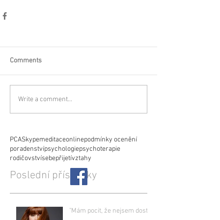
Comments
Write a comment...
PCA
Skype
meditace
online
podmínky ocenění
poradenství
psychologie
psychoterapie
rodičovství
sebepřijetí
vztahy
Poslední příspěvky
"Mám pocit, že nejsem dost..."