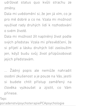
udržovat status quo kvůli strachu ze 
změny.
Dala mi uvědomění si, že jen já vím, co je 
pro mě dobré a co ne. Vzala mi možnost 
využívat rady druhých lidí k rozhodování 
o svém životě.
Dala mi možnost žít naplněný život podle 
svých představ. Vzala mi přesvědčení, že 
si přijetí a lásku druhých lidí zasloužím 
jen, když budu svůj život přizpůsobovat 
jejich představám. 
... Žádný popis ale nemůže nahradit 
osobní zkušenost a je pouze na Vás, jestli 
si budete chtít přístup zaměřený na 
člověka vyzkoušet a zjistit, co Vám 
přinese.
Tags:
poradenství
psychoterapie
PCA
psychologie