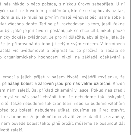
ž nás někdo o něco požádá, s nízkou úrovní sebepřijetí. U ní 
yčerpání a zdravotním problémům, které se stupňovaly až tak, 
ědomila si, že musí na prvním místě věnovat péči sama sobě a 
at všechno dobře. Teď se při rozhodování o tom, jestli řekne 
 být, jaké je její životní poslání, jak se chce cítit, nikoli pouze 
hnicky dokáže zvládnout. Je pro ni důležité, aby si byla jistá, že 
že je připravená do toho jít celým svým srdcem. V termínech 
ačala víc uvědomovat a přijímat to, co prožívá, a začala se 
o organismického hodnocení, nikoli na základě očekávání a 
Steven Hayes mluvil o významu emocí a jejich přijetí v našem životě. Vyjádřil myšlenku, že 
 přinášejí bolest a zároveň jsou pro nás velmi užitečné
. Každá 
m nám záleží. Dal příklad zklamání v lásce. Pokud nás zradil 
e mysl se nás snaží chránit tím, že nebudeme tak láskyplní, 
 citů, takže nebudeme tak zranitelní, nebo se budeme vztahům 
před tou bolestí nebudeme utíkat, zkusíme se jí víc otevřít, 
 zvládneme, že je ok někoho ztratit, že je ok cítit se zraněný, 
se nám povede bolest takto plně prožít, můžeme se posunout dál 
otě záleží.