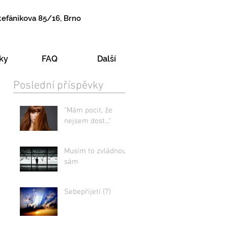
tefánikova 85/16, Brno
ky
FAQ
Další
Poslední příspěvky
"Mám pocit, že
nejsem dost..."
Musím to zvládnout
sám
Sebepřijetí (7)