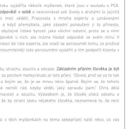
vku vyjádřila několik myšlenek, které jsou v souladu s PCA. 
 odpovědi v sobě
 a nesrovnávat své životy s druhými (o jejichž 
ic moc vědět). Pracovala s mnoha experty a uznávanými 
 a když přemýšlela, jaké zásadní ponaučení jí to přineslo, 
u obyčejné lidské bytosti jako všichni ostatní, proto se s nimi 
ovědi u nich, ale máme hledat odpovědi ve svém nitru. V 
staví do role experta, ale snaží se porozumět tomu, co prožívá 
jsrozumitelněji toto porozumění vyjádřit a tím podpořit klienta v 
u, strachu, soucitu a odvaze. 
Základním přáním člověka je být 
že za pocitem hanby/studu je toto přání. "Důvod, proč se za to tak 
 a bojím se, že je se mnou něco špatně. Bojím se, že tohoto 
ě neměl rád, kdyby věděl, jaký opravdu jsem." Chris dělá 
mavosti a soucitu. Výsledkem je, že člověk získá odvahu a 
, že by ztratil lásku nějakého člověka, neznamená to, že není 
 si v těch myšlenkách na téma sebepřijetí našli něco, co vás 