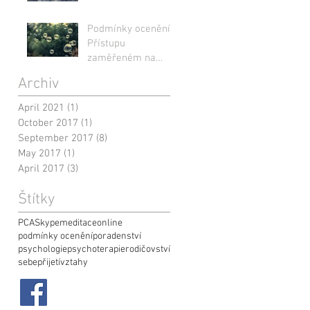
Podmínky ocenění v
Přístupu
zaměřeném na
člověka (PCA)
Archiv
April 2021
(1)
1 post
October 2017
(1)
1 post
September 2017
(8)
8 posts
May 2017
(1)
1 post
April 2017
(3)
3 posts
Štítky
PCA
Skype
meditace
online
podmínky ocenění
poradenství
psychologie
psychoterapie
rodičovství
sebepřijetí
vztahy