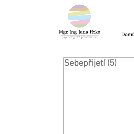
Dom
Sebepřijetí (5)