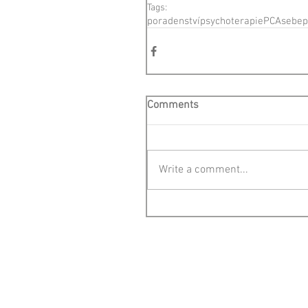
Tags:
poradenství
psychoterapie
PCA
sebepř
Comments
Write a comment...