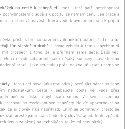
ekážek na cestě k sebepřijetí
, mezi které patří neschopnost 
 k pochybnostem o sobě a k pocitu, že nemám cenu. Její práce s 
na na praxi všímavosti, která vede k uvědomění si a k přijetí 
vku přišla s tím, co už zmiňovali někteří autoři před ní, a to, 
ečuji tím vlastně o druhé
 a navíc vybídla k tomu, abychom si 
mít prospěch z toho, že já přijímám sama sebe. Další věc, 
e Elena nevidí sebepřijetí jako nějaký konečný stav, kterého 
odenní praxi - jako neustálou práci na kvalitě vztahu sama se 
eúcty
, kterou definoval jako realistický, oceňující názor na sebe 
vým nedostatkům. Cesta k sebeúctě podle něj vede přes 
podmínečnou lásku a bytí sám sebou. Ve své prezentaci 
k pracovat na zvyšování své sebeúcty. Nejvíc upozorňoval na 
tak, že si člověk říká například: "Cítím se odmítnutý, přesto se 
okázal, přesto jsem stále hodnotný člověk." apod. Tento způsob 
rektivní a založený na technikách, takže mi není blízký.