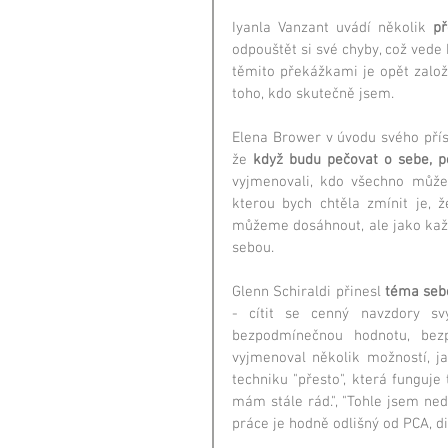
Iyanla Vanzant uvádí několik 
př
odpouštět si své chyby, což vede
těmito překážkami je opět založe
toho, kdo skutečně jsem.
Elena Brower v úvodu svého příspě
že 
když budu pečovat o sebe, p
vyjmenovali, kdo všechno může 
kterou bych chtěla zmínit je, ž
můžeme dosáhnout, ale jako každ
sebou.
Glenn Schiraldi přinesl 
téma seb
- cítit se cenný navzdory s
bezpodmínečnou hodnotu, bez
vyjmenoval několik možností, ja
techniku "přesto", která funguje 
mám stále rád.", "Tohle jsem ned
práce je hodně odlišný od PCA, di