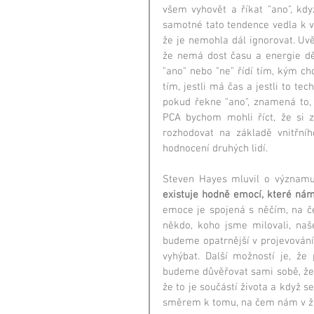
všem vyhovět a říkat "ano", kdy
samotné tato tendence vedla k v
že je nemohla dál ignorovat. Uv
že nemá dost času a energie děl
"ano" nebo "ne" řídí tím, kým chce
tím, jestli má čas a jestli to tec
pokud řekne "ano", znamená to, 
PCA bychom mohli říct, že si z
rozhodovat na základě vnitřníh
hodnocení druhých lidí.
existuje hodně emocí, které nám
emoce je spojená s něčím, na če
někdo, koho jsme milovali, naš
budeme opatrnější v projevování
vyhýbat. Další možností je, že 
budeme důvěřovat sami sobě, že to
že to je součástí života a když 
směrem k tomu, na čem nám v živ