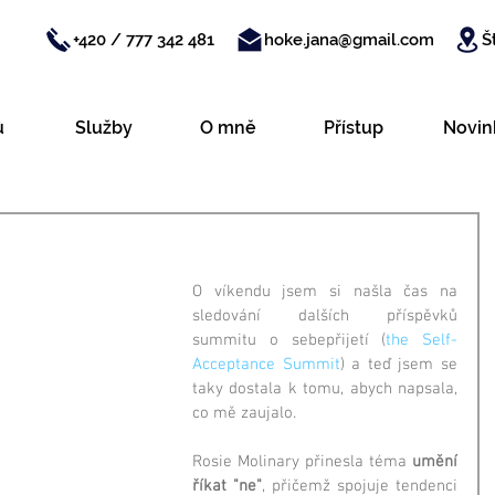
+420 / 777 342 481
hoke.jana@gmail.com
Š
ů
Služby
O mně
Přístup
Novin
O víkendu jsem si našla čas na 
sledování dalších příspěvků 
summitu o sebepřijetí (
the Self-
Acceptance Summit
) a teď jsem se 
taky dostala k tomu, abych napsala, 
co mě zaujalo. 
Rosie Molinary přinesla téma 
umění 
říkat "ne"
, přičemž spojuje tendenci 