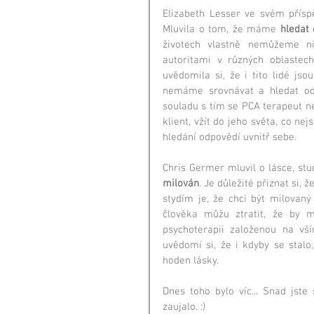
Elizabeth Lesser ve svém příspě
Mluvila o tom, že máme 
hledat
životech vlastně nemůžeme n
autoritami v různých oblastech
uvědomila si, že i tito lidé jso
nemáme srovnávat a hledat odp
souladu s tím se PCA terapeut ne
klient, vžít do jeho světa, co ne
hledání odpovědí uvnitř sebe.
Chris Germer mluvil o lásce, stud
milován
. Je důležité přiznat si, 
stydím je, že chci být milovaný
člověka můžu ztratit, že by m
psychoterapii založenou na vší
uvědomí si, že i kdyby se stalo
hoden lásky.
Dnes toho bylo víc... Snad jste
zaujalo. :)